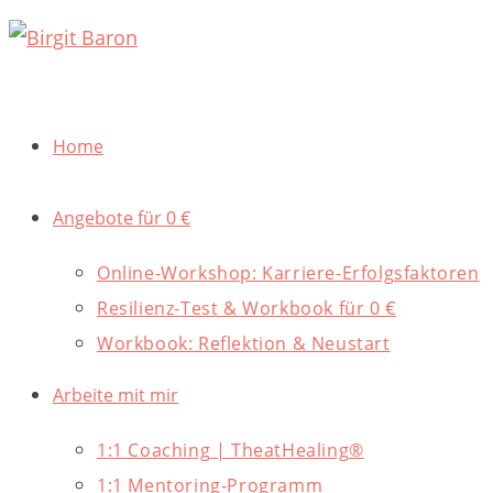
Zum
Inhalt
springen
Home
Angebote für 0 €
Online-Workshop: Karriere-Erfolgsfaktoren
Resilienz-Test & Workbook für 0 €
Workbook: Reflektion & Neustart
Arbeite mit mir
1:1 Coaching | TheatHealing®
1:1 Mentoring-Programm