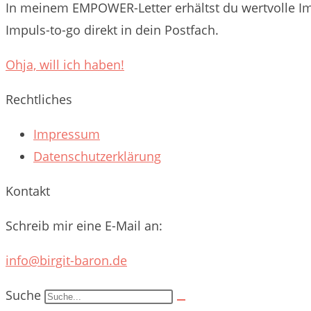
In meinem EMPOWER-Letter erhältst du wertvolle Im
5+1
Impuls-to-go direkt in dein Postfach.
Tipps
für
Ohja, will ich haben!
mehr
mentale
Rechtliches
Stärke
Impressum
Datenschutzerklärung
Kontakt
Schreib mir eine E-Mail an:
info@birgit-baron.de
Suche