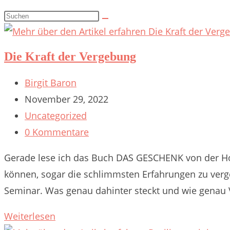
Suche
Diese
umschalten
Website
durchsuchen
Die Kraft der Vergebung
Beitrags-
Birgit Baron
Autor:
Beitrag
November 29, 2022
veröffentlicht:
Beitrags-
Uncategorized
Kategorie:
Beitrags-
0 Kommentare
Kommentare:
Gerade lese ich das Buch DAS GESCHENK von der Hol
können, sogar die schlimmsten Erfahrungen zu verg
Seminar. Was genau dahinter steckt und wie genau Ve
Die
Weiterlesen