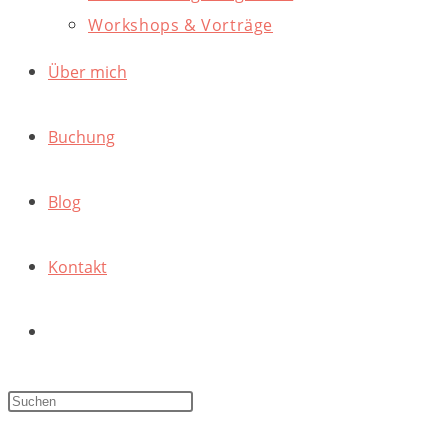
Workshops & Vorträge
Über mich
Buchung
Blog
Kontakt
Website-
Suche
Press
Escape