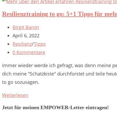
Kraft
der
Resilienztraining to go: 5+1 Tipps für me
Vergebung
Beitrags-
Birgit Baron
Autor:
Beitrag
April 6, 2022
veröffentlicht:
Beitrags-
Resilienz
/
Tipps
Kategorie:
Beitrags-
0 Kommentare
Kommentare:
Immer wieder werde ich gefragt, was denn meine pe
dich meine "Schatzkiste" durchforstet und teile heut
to go sozusagen.
Resilienztraining
Weiterlesen
to
Jetzt für meinen EMPOWER-Letter eintragen!
go: